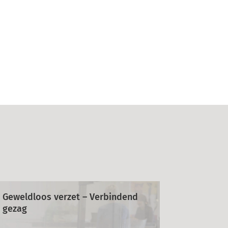
Geweldloos verzet – Verbindend
gezag