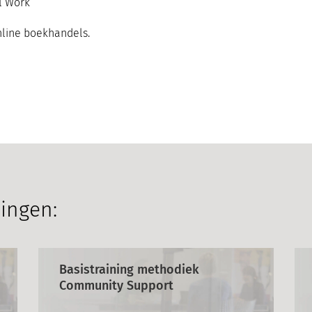
l Work
online boekhandels.
ningen:
Basistraining methodiek
Community Support